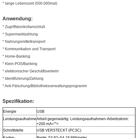
* lange Lebenszeit (500.000mal)
Anwendung:
* Zugriffskontrollanschluß
* Supermarktzahlung
* Nahrungsmitteltransport
* Kommunikation und Transport
* Home-Banking
* Klein-POS/Banking
* elektronischer Geschäftsverkehr
* Identifizierung/Zahlung
* Anti-Fälschung/Bibliotheksverwaltungsprogramm
Spezifikation:
Energie
USB
Leistungsaufnahme
Arbeit gegenwärtig: Leistungsaufnahmen-Arbeitsstrom:
<200 mA="">
Schnittstelle
USB VERSTECKT (PCSC)
Karten-
Breite: 53.92~54.18 Millimeter