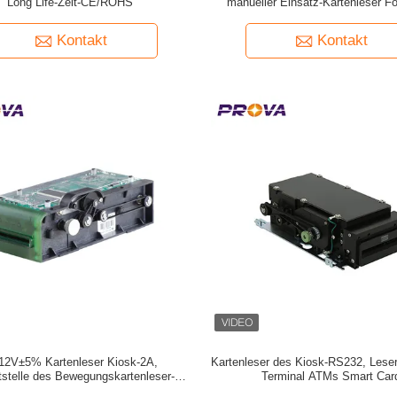
Long Life-Zeit-CE/ROHS
manueller Einsatz-Kartenleser F
Kontakt
Kontakt
12V±5% Kartenleser Kiosk-2A,
Kartenleser des Kiosk-RS232, Leser
tstelle des Bewegungskartenleser-
Terminal ATMs Smart Car
RS232