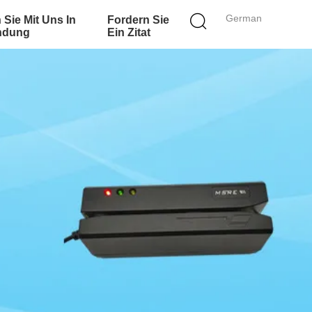
German
 Sie Mit Uns In
Fordern Sie
ndung
Ein Zitat