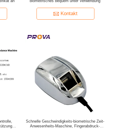
fikat an
biometrisches bequem unter Verwendung
Kontakt
ntrolle,
Schnelle Geschwindigkeits-biometrische Zeit-
tützungs-
Anwesenheits-Maschine, Fingerabdruck-
Scanner Usb-Gerät