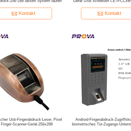
druck-256*288 lassen System laufen
Gerät USB schließen CE-/FCCzerti
Kontakt
Kontakt
scher Usb-Fingerabdruck-Leser, Pixel
Android-Fingerabdruck-Zugriffsko
 Finger-Scanner-Gerät-256x288
biometrisches Tür-Zugangs-Unters
NFC