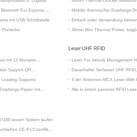
nsportation u. Logistik
58mm Thermal-Drucker Bluetooth/S
Bluetooth For Express-
Mobiler thermischer Empfangs-D
Bluetooth Drucker
ame mit USB-Schnittstelle
Einfach unter Verwendung klein
Battery
 Printerfor
48mm Mini Thermal Printer, trag
OS
Leser UHF RFID
es mit 12 Monaten
Leser For Vehicle Management Ho
ker-Support-QR
Dauerhafter Verfasser UHF RFID
Ableitung
 Loading Supports
4 der Antennen-MCX Leser-With H
RFID
Empfangs-Papier mit
Alle in einem passiven RFID Les
6*288 lassen System laufen
chließen CE-/FCCzertifikat