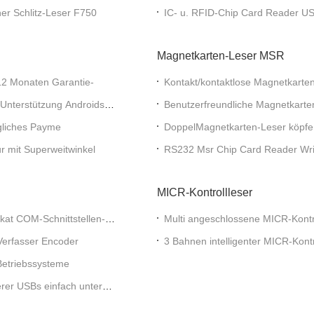
Strong Security
er Schlitz-Leser F750
IC- u. RFID-Chip Card Reader USB
Lebenszeit
Magnetkarten-Leser MSR
12 Monaten Garantie-
Kontakt/kontaktlose Magnetkarte
Unterstützung Androids
Benutzerfreundliche Magnetkarte
MSR
egliches Payme
DoppelMagnetkarten-Leser köpfe
r mit Superweitwinkel
RS232 Msr Chip Card Reader Writ
MICR-Kontrollleser
ikat COM-Schnittstellen-
Multi angeschlossene MICR-Kont
Standards
-Verfasser Encoder
3 Bahnen intelligenter MICR-Kont
magnetische Tinten-Codelesers
Betriebssysteme
rer USBs einfach unter