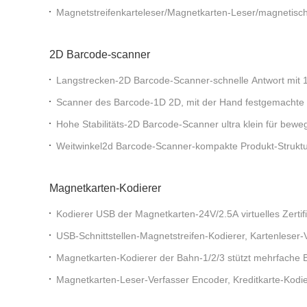
Magnetstreifenkarteleser/Magnetkarten-Leser/magnetisch
2D Barcode-scanner
Langstrecken-2D Barcode-Scanner-schnelle Antwort mit 
Scanner des Barcode-1D 2D, mit der Hand festgemachte 
Fingerabdruck für A-GPS
Hohe Stabilitäts-2D Barcode-Scanner ultra klein für bew
Weitwinkel2d Barcode-Scanner-kompakte Produkt-Struktu
Magnetkarten-Kodierer
Kodierer USB der Magnetkarten-24V/2.5A virtuelles Zertif
ROHS
USB-Schnittstellen-Magnetstreifen-Kodierer, Kartenleser
Magnetkarten-Kodierer der Bahn-1/2/3 stützt mehrfache 
Magnetkarten-Leser-Verfasser Encoder, Kreditkarte-Kodie
Verwendung