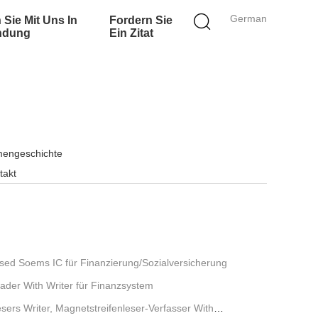
German
 Sie Mit Uns In
Fordern Sie
ndung
Ein Zitat
mengeschichte
takt
sed Soems IC für Finanzierung/Sozialversicherung
ader With Writer für Finanzsystem
ers Writer, Magnetstreifenleser-Verfasser With