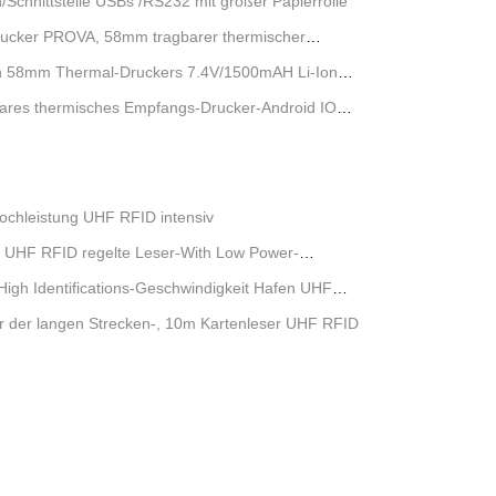
chnittstelle USBs /RS232 mit großer Papierrolle
rucker PROVA, 58mm tragbarer thermischer
en 58mm Thermal-Druckers 7.4V/1500mAH Li-Ion
bares thermisches Empfangs-Drucker-Android IOS-
chleistung UHF RFID intensiv
, UHF RFID regelte Leser-With Low Power-
igh Identifications-Geschwindigkeit Hafen UHF
er der langen Strecken-, 10m Kartenleser UHF RFID