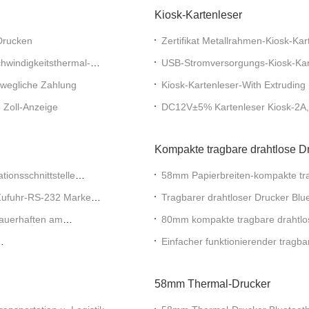
Kiosk-Kartenleser
Drucken
Zertifikat Metallrahmen-Kiosk-Ka
hwindigkeitsthermal-
USB-Stromversorgungs-Kiosk-Kart
ewegliche Zahlung
Kiosk-Kartenleser-With Extruding 
Antientwurf
 Zoll-Anzeige
DC12V±5% Kartenleser Kiosk-2A,
Kompakte tragbare drahtlose D
ionsschnittstelle
58mm Papierbreiten-kompakte tra
-Zufuhr-RS-232 Marke
Tragbarer drahtloser Drucker Blu
dauerhaften am
80mm kompakte tragbare drahtlos
Einfacher funktionierender trag
Bluetooth
58mm Thermal-Drucker