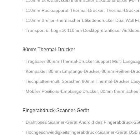
110mm 24V/2.5A USB thermischer Etikettendrucker For Tra
110mm Radioapparat-Thermal-Drucker, Thermal-Drucker 
Passagierliste
110mm Breiten-thermischer Etikettendrucker Dual Wall Fr
Transport u. Logistik 110mm Desktop-drahtloser Aufkleber
80mm Thermal-Drucker
Tragbarer 80mm Thermal-Drucker Support Multi Languag
Garantie-
Kompakter 80mm Empfangs-Drucker, 80mm Reihen-Druc
Code/Barcode
Tischplatten-multi Sprachen 80mm Thermal-Drucker Easy
Mobiler Positions-Empfangs-Drucker, 80mm thermisches 
Selbstschneider
Fingerabdruck-Scanner-Gerät
Drahtloses Scanner-Gerät Android des Fingerabdruck-25
Hochgeschwindigkeitsfingerabdruck-Scanner-Gerät USB s
an