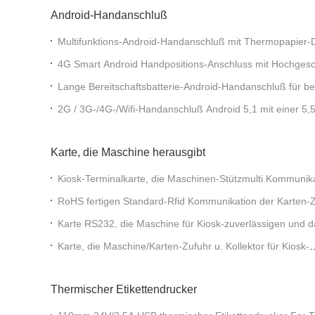
Android-Handanschluß
Multifunktions-Android-Handanschluß mit Thermopapier-
4G Smart Android Handpositions-Anschluss mit Hochgesc
Drucker
Lange Bereitschaftsbatterie-Android-Handanschluß für b
2G / 3G-/4G-/Wifi-Handanschluß Android 5,1 mit einer 5,5
Karte, die Maschine herausgibt
Kiosk-Terminalkarte, die Maschinen-Stützmulti Kommunikat
herausgibt
RoHS fertigen Standard-Rfid Kommunikation der Karten
besonders an
Karte RS232, die Maschine für Kiosk-zuverlässigen und 
Endeentwurf herausgibt
Karte, die Maschine/Karten-Zufuhr u. Kollektor für Kiosk-
Anschluss-/Kartenlesermodul - Reihe PT-F3 herausgibt
Thermischer Etikettendrucker