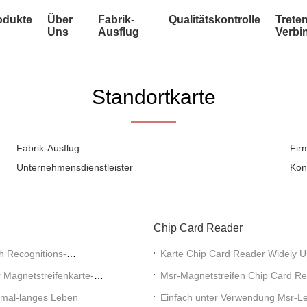
odukte
Über
Fabrik-
Qualitätskontrolle
Treten
Uns
Ausflug
Verbi
Standortkarte
Fabrik-Ausflug
Fir
Unternehmensdienstleister
Kon
Chip Card Reader
h Recognitions-
Karte Chip Card Reader Widely U
 Magnetstreifenkarte-
Msr-Magnetstreifen Chip Card Re
0mal-langes Leben
Einfach unter Verwendung Msr-Les