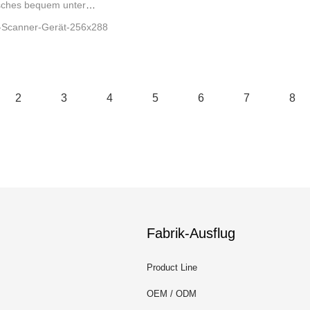
sches bequem unter
er-Scanner-Gerät-256x288
2
3
4
5
6
7
8
Fabrik-Ausflug
Product Line
OEM / ODM