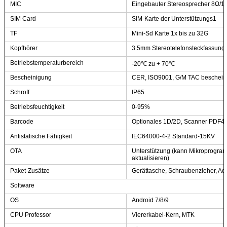
MIC
Eingebauter Stereosprecher 8Ω/1
SIM Card
SIM-Karte der Unterstützungs1
TF
Mini-Sd Karte 1x bis zu 32G
Kopfhörer
3.5mm Stereotelefonsteckfassung
Betriebstemperaturbereich
-20℃ zu + 70℃
Bescheinigung
CER, ISO9001, G/M TAC beschein
Schroff
IP65
Betriebsfeuchtigkeit
0-95%
Barcode
Optionales 1D/2D, Scanner PDF4
Antistatische Fähigkeit
IEC64000-4-2 Standard-15KV
OTA
Unterstützung (kann Mikroprogram
aktualisieren)
Paket-Zusätze
Gerättasche, Schraubenzieher, Ad
Software
OS
Android 7/8/9
CPU Professor
Viererkabel-Kern, MTK