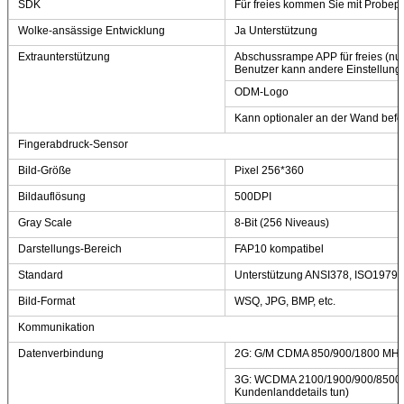
SDK
Für freies kommen Sie mit Probe
Wolke-ansässige Entwicklung
Ja Unterstützung
Extraunterstützung
Abschussrampe APP für freies (nur
Benutzer kann andere Einstellunge
ODM-Logo
Kann optionaler an der Wand befes
Fingerabdruck-Sensor
Bild-Größe
Pixel 256*360
Bildauflösung
500DPI
Gray Scale
8-Bit (256 Niveaus)
Darstellungs-Bereich
FAP10 kompatibel
Standard
Unterstützung ANSI378, ISO19794
Bild-Format
WSQ, JPG, BMP, etc.
Kommunikation
Datenverbindung
2G: G/M CDMA 850/900/1800 MH
3G: WCDMA 2100/1900/900/8500M
Kundenlanddetails tun)