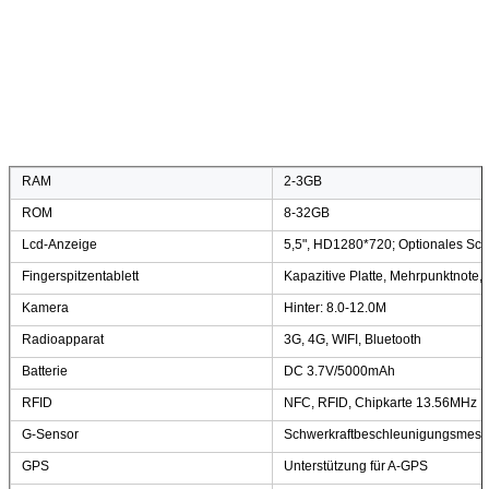
RAM
2-3GB
ROM
8-32GB
Lcd-Anzeige
5,5", HD1280*720; Optionales Sch
Fingerspitzentablett
Kapazitive Platte, Mehrpunktnote,
Kamera
Hinter: 8.0-12.0M
Radioapparat
3G, 4G, WIFI, Bluetooth
Batterie
DC 3.7V/5000mAh
RFID
NFC, RFID, Chipkarte 13.56MHz
G-Sensor
Schwerkraftbeschleunigungsmess
GPS
Unterstützung für A-GPS