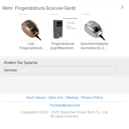
Fingerabdruck-Scanner-Gerät
Mehr
bdruck-
rabdruck-
Biometrischer
Android-
Schnelle
Drahtl
r-Gerät
Usb-
Fingerabdruck-
Geschwindigkeits-
Scanner
80*720
Fingerabdruck-
Zugriffskontrolle,
biometrische Zeit-
Android
risches
Leser, Pixel des
biometrisches
Anwesenheits-
Fingerab
 unter
Finger-Scanner-
Tür-Zugangs-
Maschine,
256*288 
ndung
Gerät-256x288
Unterstützungs-
Fingerabdruck-
System l
Ändern Sie Sprache
NFC
Scanner Usb-
Gerät
German
Nach Hause
|
Über uns
|
Sitemap
|
Privacy Policy
Tischplattenansicht
Copyright © 2019 - 2025 Shenzhen Prova Tech Co., Ltd.
All rights reserved.