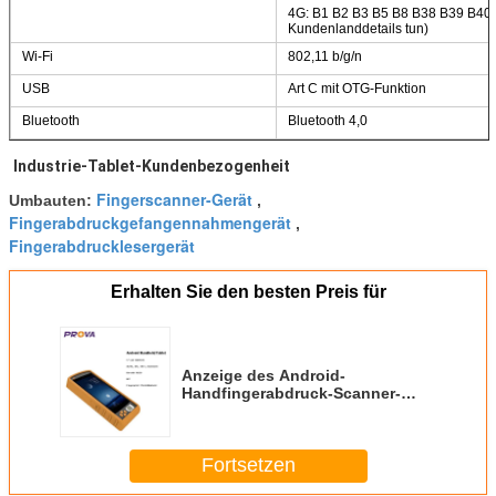
4G: B1 B2 B3 B5 B8 B38 B39 B40
Kundenlanddetails tun)
Wi-Fi
802,11 b/g/n
USB
Art C mit OTG-Funktion
Bluetooth
Bluetooth 4,0
Industrie-Tablet-Kundenbezogenheit
Fingerscanner-Gerät
Umbauten:
,
Fingerabdruckgefangennahmengerät
,
Fingerabdrucklesergerät
Erhalten Sie den besten Preis für
Anzeige des Android-
Handfingerabdruck-Scanner-
Gerät-HD1280*720 LCD
Fortsetzen