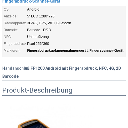
Fingerabdruck-Scanner-Gerät
OS:
Android
Anzeige:
5" LCD 1280*720
Radioapparat:
3G/4G, GPS, WIFI, Bluetooth
Barcode:
Barcode 1D/2D
NFC:
Unterstützung
Fingerabdruck:
Pixel 256*360
Fingerabdruckgefangennahmengerät
Fingerscanner-Gerät
Markieren:
,
Handanschluß FP1200 Android mit Fingerabdruck, NFC, 4G, 2D
Barcode
Produkt-Beschreibung