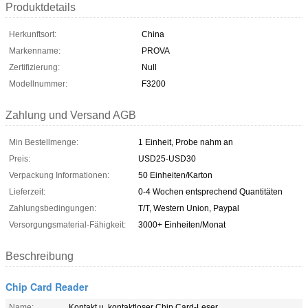
Produktdetails
Herkunftsort:
China
Markenname:
PROVA
Zertifizierung:
Null
Modellnummer:
F3200
Zahlung und Versand AGB
Min Bestellmenge:
1 Einheit, Probe nahm an
Preis:
USD25-USD30
Verpackung Informationen:
50 Einheiten/Karton
Lieferzeit:
0-4 Wochen entsprechend Quantitäten
Zahlungsbedingungen:
T/T, Western Union, Paypal
Versorgungsmaterial-Fähigkeit:
3000+ Einheiten/Monat
Beschreibung
Chip Card Reader
Name:
Kontakt u. kontaktloser Chip Card-Leser